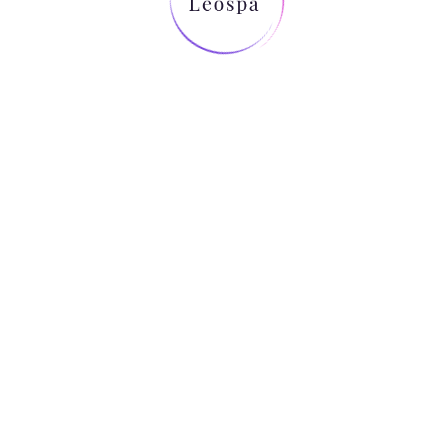
ang Maksimal di Sweet
slot online paling populer yang dikembangkan oleh
ndustri kasino digital. Dengan tema dunia permen yang
nawarkan pengalaman bermain yang menyenangkan