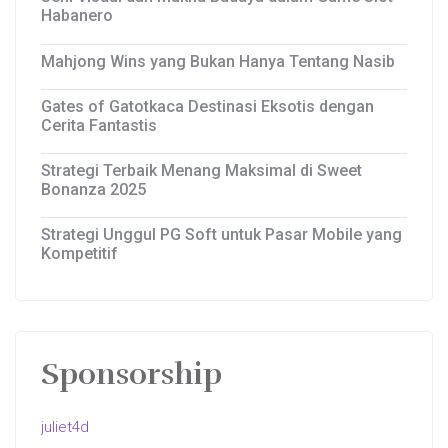
Habanero
Mahjong Wins yang Bukan Hanya Tentang Nasib
Gates of Gatotkaca Destinasi Eksotis dengan
Cerita Fantastis
Strategi Terbaik Menang Maksimal di Sweet
Bonanza 2025
Strategi Unggul PG Soft untuk Pasar Mobile yang
Kompetitif
Sponsorship
juliet4d