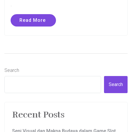
.
Read More
Search
Search
Recent Posts
Seni Visual dan Makna Budaya dalam Game Slot