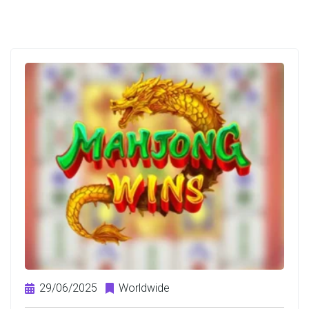
29/06/2025
Worldwide